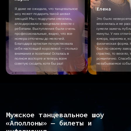
Елена
Я даже не ожидала, что танцевальное
шоу может подарить такой шквал
эмоций! Мы с подругами смеялись,
Это было невероятно
аплодировали и танцевали вместе с
веселилась и не рас
ребятами. Выступления были очень
сумели зажечь публ
профессиональные, видно, что все
минуты. У них отлич
номера отточены до мелочей.
юмора, харизма и, к
Благодаря артистам почувствовала
физическая форма.
себя настоящей королевой — столько
был по-своему зав
внимания и позитива! Осталась в
страстно, то весело,
полном восторге и теперь всем
романтично. Спасибо
советую сходить хотя бы раз!
незабываемое собы
Мужское танцевальное шоу
«Аполлоны» — билеты и