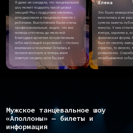
Елена
Я даже не ожидала, что танцевальное
шоу может подарить такой шквал
эмоций! Мы с подругами смеялись,
Это было невероятно
аплодировали и танцевали вместе с
веселилась и не рас
ребятами. Выступления были очень
сумели зажечь публ
профессиональные, видно, что все
минуты. У них отлич
номера отточены до мелочей.
юмора, харизма и, к
Благодаря артистам почувствовала
физическая форма.
себя настоящей королевой — столько
был по-своему зав
внимания и позитива! Осталась в
страстно, то весело,
полном восторге и теперь всем
романтично. Спасибо
советую сходить хотя бы раз!
незабываемое собы
Мужское танцевальное шоу
«Аполлоны» — билеты и
информация