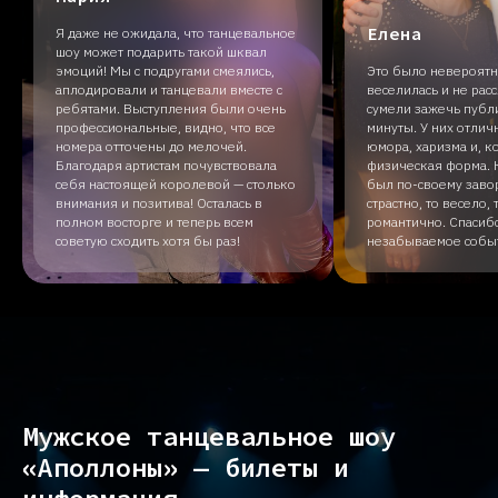
Елена
Я даже не ожидала, что танцевальное
шоу может подарить такой шквал
эмоций! Мы с подругами смеялись,
Это было невероятно
аплодировали и танцевали вместе с
веселилась и не рас
ребятами. Выступления были очень
сумели зажечь публ
профессиональные, видно, что все
минуты. У них отлич
номера отточены до мелочей.
юмора, харизма и, к
Благодаря артистам почувствовала
физическая форма.
себя настоящей королевой — столько
был по-своему зав
внимания и позитива! Осталась в
страстно, то весело,
полном восторге и теперь всем
романтично. Спасибо
советую сходить хотя бы раз!
незабываемое собы
Мужское танцевальное шоу
«Аполлоны» — билеты и