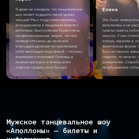
Елена
Я даже не ожидала, что танцевальное
шоу может подарить такой шквал
эмоций! Мы с подругами смеялись,
Это было невероятно
аплодировали и танцевали вместе с
веселилась и не рас
ребятами. Выступления были очень
сумели зажечь публ
профессиональные, видно, что все
минуты. У них отлич
номера отточены до мелочей.
юмора, харизма и, к
Благодаря артистам почувствовала
физическая форма.
себя настоящей королевой — столько
был по-своему зав
внимания и позитива! Осталась в
страстно, то весело,
полном восторге и теперь всем
романтично. Спасибо
советую сходить хотя бы раз!
незабываемое собы
Мужское танцевальное шоу
«Аполлоны» — билеты и