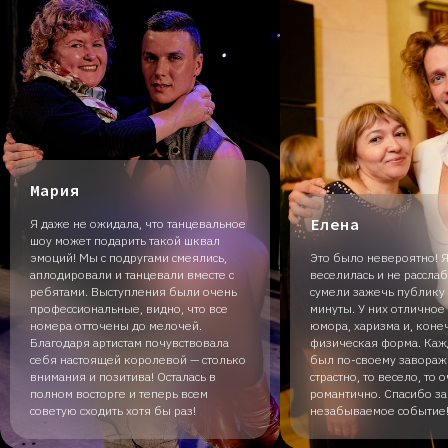
Мария
Елена
Я даже не ожидала, что танцевальное
шоу может подарить такой шквал
эмоций! Мы с подругами смеялись,
Это было невероятно! Я
аплодировали и танцевали вместе с
веселилась и не рассла
ребятами. Выступления были очень
сумели зажечь публику 
профессиональные, видно, что все
минуты. У них отличное
номера отточены до мелочей.
юмора, харизма и, коне
Благодаря артистам почувствовала
физическая форма. Ка
себя настоящей королевой — столько
был по-своему завораж
внимания и позитива! Осталась в
страстно, то весело, то 
полном восторге и теперь всем
романтично. Спасибо за
советую сходить хотя бы раз!
незабываемое событие