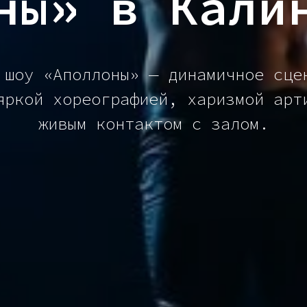
ны» в Кали
 шоу «Аполлоны» — динамичное сце
яркой хореографией, харизмой арт
живым контактом с залом.