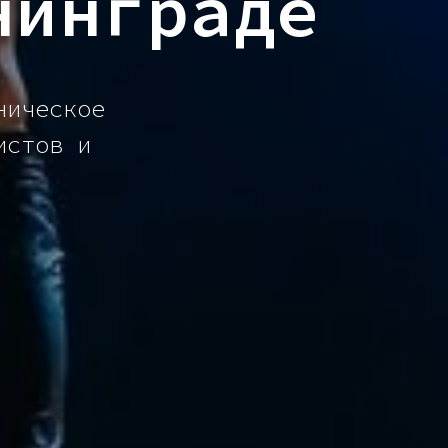
нинграде
ническое
истов и