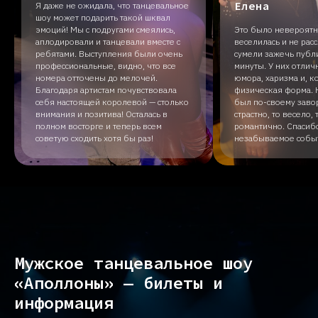
Елена
Я даже не ожидала, что танцевальное
шоу может подарить такой шквал
эмоций! Мы с подругами смеялись,
Это было невероятно
аплодировали и танцевали вместе с
веселилась и не рас
ребятами. Выступления были очень
сумели зажечь публ
профессиональные, видно, что все
минуты. У них отлич
номера отточены до мелочей.
юмора, харизма и, к
Благодаря артистам почувствовала
физическая форма.
себя настоящей королевой — столько
был по-своему зав
внимания и позитива! Осталась в
страстно, то весело,
полном восторге и теперь всем
романтично. Спасибо
советую сходить хотя бы раз!
незабываемое собы
Мужское танцевальное шоу
«Аполлоны» — билеты и
информация