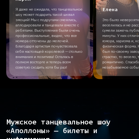
Елена
Я даже не ожидала, что танцевальное
шоу может подарить такой шквал
эмоций! Мы с подругами смеялись,
Это было невероятно
аплодировали и танцевали вместе с
веселилась и не рас
ребятами. Выступления были очень
сумели зажечь публ
профессиональные, видно, что все
минуты. У них отлич
номера отточены до мелочей.
юмора, харизма и, к
Благодаря артистам почувствовала
физическая форма.
себя настоящей королевой — столько
был по-своему зав
внимания и позитива! Осталась в
страстно, то весело,
полном восторге и теперь всем
романтично. Спасибо
советую сходить хотя бы раз!
незабываемое собы
Мужское танцевальное шоу
«Аполлоны» — билеты и